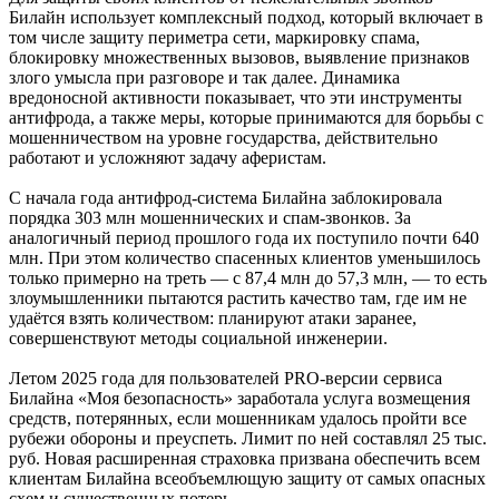
Билайн использует комплексный подход, который включает в
том числе защиту периметра сети, маркировку спама,
блокировку множественных вызовов, выявление признаков
злого умысла при разговоре и так далее. Динамика
вредоносной активности показывает, что эти инструменты
антифрода, а также меры, которые принимаются для борьбы с
мошенничеством на уровне государства, действительно
работают и усложняют задачу аферистам.
С начала года антифрод-система Билайна заблокировала
порядка 303 млн мошеннических и спам-звонков. За
аналогичный период прошлого года их поступило почти 640
млн. При этом количество спасенных клиентов уменьшилось
только примерно на треть — с 87,4 млн до 57,3 млн, — то есть
злоумышленники пытаются растить качество там, где им не
удаётся взять количеством: планируют атаки заранее,
совершенствуют методы социальной инженерии.
Летом 2025 года для пользователей PRO-версии сервиса
Билайна «Моя безопасность» заработала услуга возмещения
средств, потерянных, если мошенникам удалось пройти все
рубежи обороны и преуспеть. Лимит по ней составлял 25 тыс.
руб. Новая расширенная страховка призвана обеспечить всем
клиентам Билайна всеобъемлющую защиту от самых опасных
схем и существенных потерь.