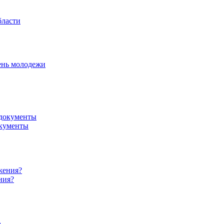
бласти
ень молодежи
окументы
ния?