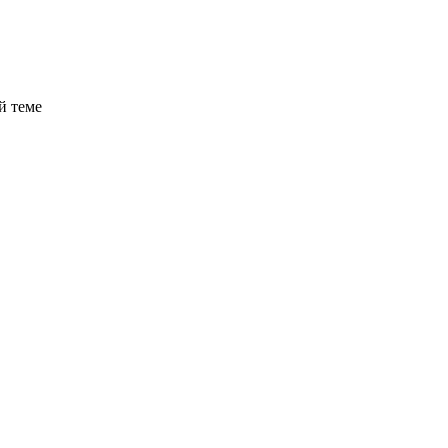
й теме