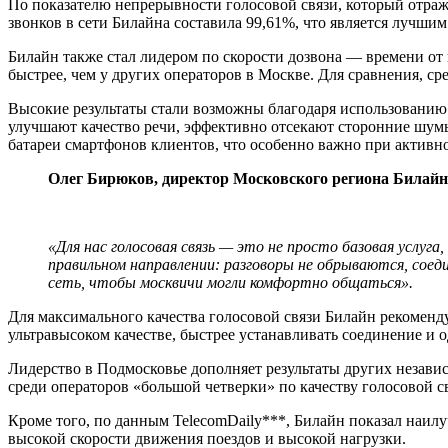
По показателю непрерывности голосовой связи, который отраж
звонков в сети Билайна составила 99,61%, что является лучшим
Билайн также стал лидером по скорости дозвона — времени от 
быстрее, чем у других операторов в Москве. Для сравнения, ср
Высокие результаты стали возможны благодаря использованию в
улучшают качество речи, эффективно отсекают сторонние шум
батареи смартфонов клиентов, что особенно важно при активно
Олег Бирюков, директор Московского региона Билайн
«Для нас голосовая связь — это не просто базовая услу
правильном направлении: разговоры не обрываются, сое
сеть, чтобы москвичи могли комфортно общаться».
Для максимального качества голосовой связи Билайн рекоменд
ультравысоком качестве, быстрее устанавливать соединение и 
Лидерство в Подмосковье дополняет результаты других незави
среди операторов «большой четверки» по качеству голосовой 
Кроме того, по данным TelecomDaily***, Билайн показал наил
высокой скорости движения поездов и высокой нагрузки.