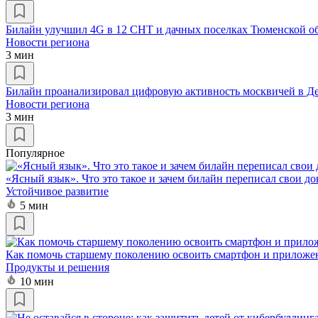
Билайн улучшил 4G в 12 СНТ и дачных поселках Тюменской о
Новости региона
3 мин
Билайн проанализировал цифровую активность москвичей в Д
Новости региона
3 мин
Популярное
«Ясный язык». Что это такое и зачем билайн переписал свои д
Устойчивое развитие
5 мин
Как помочь старшему поколению освоить смартфон и приложе
Продукты и решения
10 мин