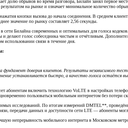
ает долю обрывов во время разговора, Билайн занял первое ме
 результатом на рынке и означает минимальное количество обрыв
нажатия кнопки вызова до начала соединения. В среднем клиент
еднее значение по рынку составляет 2,56 секунды.
 сети Билайна современных и оптимальных для голоса кодеков. 
ы и делают голос собеседника чистым и отчётливым. Дополните
м использовании связи в течение дня.
а:
га, а фундамент доверия клиентов. Результаты независимого т
динение устанавливается быстро, а качество голоса остаётся 
ует абонентам включить технологию VoLTE в настройках телефон
одновременно пользоваться мобильным интернетом без потери ск
симых исследований. По итогам измерений DMTEL**, проведённы
связи, передачи данных и доступности сети LTE — абоненты мог
учшую непрерывность мобильного интернета в Московском метро