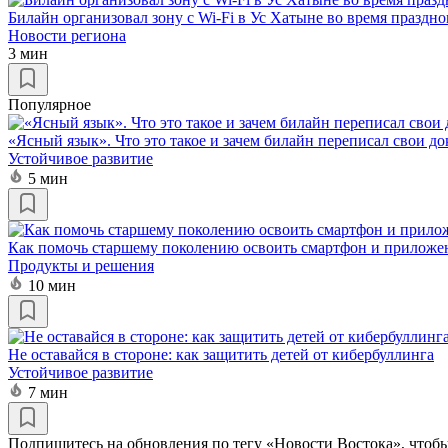
Билайн организовал зону с Wi-Fi в Ус Хатыне во время празд
Новости региона
3 мин
Популярное
«Ясный язык». Что это такое и зачем билайн переписал свои д
Устойчивое развитие
5 мин
Как помочь старшему поколению освоить смартфон и приложе
Продукты и решения
10 мин
Не оставайся в стороне: как защитить детей от кибербуллинга
Устойчивое развитие
7 мин
Подпишитесь на обновления по тегу «Новости Востока», чтобы