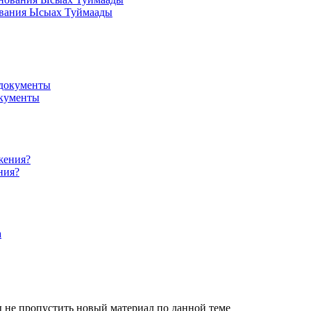
нования Ысыах Туймаады
окументы
ния?
 не пропустить новый материал по данной теме