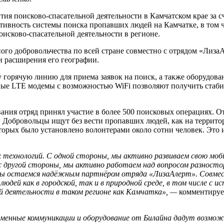
ития поисково-спасательной деятельности в Камчатском крае за
тивность системы поиска пропавших людей на Камчатке, в том 
оисково-спасательной деятельности в регионе.
ого добровольчества по всей стране совместно с отрядом «Лиза
и расширения его географии.
 горячую линию для приема заявок на поиск, а также оборудова
ные LTE модемы с возможностью WiFi позволяют получить стаби
ния отряд принял участие в более 500 поисковых операциях. Отр
. Добровольцы ищут без вести пропавших людей, как на террито
торых было установлено волонтерами около сотни человек. Это 
технологий. С одной стороны, мы активно развиваем свою моб
с другой стороны, мы активно работаем над вопросом разностор
 мы остаемся надёжным партнёром отряда «ЛизаАлерт». Совме
юдей как в городской, так и в природной среде, в том числе с
ой деятельности в таком регионе как Камчатка», —
комментиру
еменные коммуникации и оборудование от Билайна дадут возмо