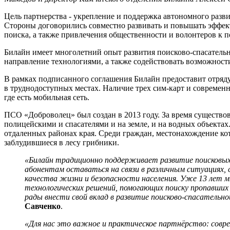
Цель партнерства - укрепление и поддержка автономного разв
Стороны договорились совместно развивать и повышать эффек
поиска, а также привлечения общественности и волонтеров к п
Билайн имеет многолетний опыт развития поисково-спасательн
направление технологиями, а также содействовать возможност
В рамках подписанного соглашения Билайн предоставит отряду
в труднодоступных местах. Наличие трех сим-карт и современ
где есть мобильная сеть.
ПСО «Доброволец» был создан в 2013 году. За время существова
полицейскими и спасателями и на земле, и на водных объектах
отдаленных районах края. Среди граждан, местонахождение ко
заблудившиеся в лесу грибники.
«Билайн традиционно поддерживает развитие поисковых 
абонентам оставаться на связи в различным ситуациях, 
качества жизни и безопасности населения. Уже 13 лет
технологических решений, помогающих поиску пропавших л
рады внести свой вклад в развитие поисково-спасательн
Савченко
.
«Для нас это важное и практическое партнёрство: совр