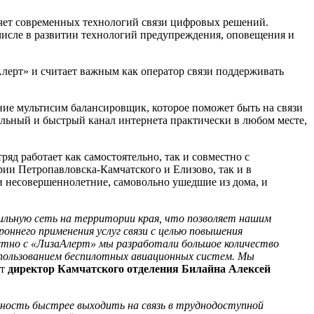
 счет современных технологий связи цифровых решений.
числе в развитии технологий предупреждения, оповещения и
Алерт» и считает важным как оператор связи поддерживать
ние мультисим балансировщик, которое поможет быть на связи
льный и быстрый канал интернета практически в любом месте,
яд работает как самостоятельно, так и совместно с
рии Петропавловска-Камчатского и Елизово, так и в
и несовершеннолетние, самовольно ушедшие из дома, и
ильную сеть на территории края, что позволяет нашим
оннего применения услуг связи с целью повышения
стно с «ЛизаАлерт» мы разработали большое количество
 использованием беспилотных авиационных систем. Мы
ет
директор Камчатского отделения Билайна Алексей
жность быстрее выходить на связь в труднодоступной