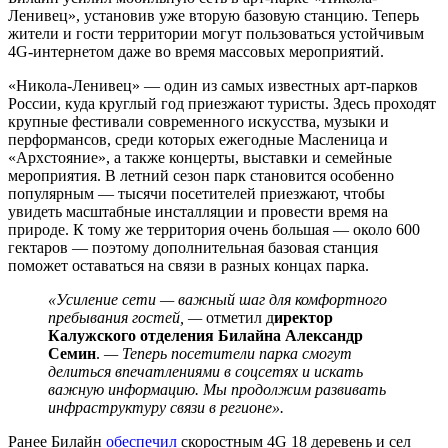
Ленивец», установив уже вторую базовую станцию. Теперь
жители и гости территории могут пользоваться устойчивым
4G-интернетом даже во время массовых мероприятий.
«Никола-Ленивец» — один из самых известных арт-парков
России, куда круглый год приезжают туристы. Здесь проходят
крупные фестивали современного искусства, музыки и
перформансов, среди которых ежегодные Масленица и
«Архстояние», а также концерты, выставки и семейные
мероприятия. В летний сезон парк становится особенно
популярным — тысячи посетителей приезжают, чтобы
увидеть масштабные инсталляции и провести время на
природе. К тому же территория очень большая — около 600
гектаров — поэтому дополнительная базовая станция
поможет оставаться на связи в разных концах парка.
«Усиление сети — важный шаг для комфортного
пребывания гостей, —
отметил д
иректор
Калужского отделения Билайна Александр
Семин
.
— Теперь посетители парка смогут
делиться впечатлениями в соцсетях и искать
важную информацию. Мы продолжим развивать
инфраструктуру связи в регионе».
Ранее Билайн
обеспечил
скоростным 4G 18 деревень и сел