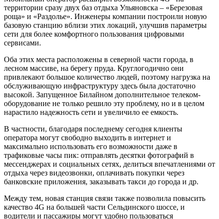
территории сразу двух баз отдыха Ульяновска – «Березовая
роща» и «Раздолье». Инженеры компании построили новую
базовую станцию вблизи этих локаций, улучшив параметры
сети для более комфортного пользования цифровыми
сервисами.
Оба этих места расположены в северной части города, в
лесном массиве, на берегу пруда. Круглогодично они
привлекают большое количество людей, поэтому нагрузка на
обслуживающую инфраструктуру здесь была достаточно
высокой. Запущенное Билайном дополнительное телеком-
оборудование не только решило эту проблему, но и в целом
нарастило надежность сети и увеличило ее емкость.
В частности, благодаря последнему сегодня клиенты
оператора могут свободно выходить в интернет и
максимально использовать его возможности даже в
трафиковые часы пик: отправлять десятки фотографий в
мессенджерах и социальных сетях, делиться впечатлениями от
отдыха через видеозвонки, оплачивать покупки через
банковские приложения, заказывать такси до города и др.
Между тем, новая станция связи также позволила повысить
качество 4G на большей части Сельдинского шоссе, и
водители и пассажиры могут удобно пользоваться