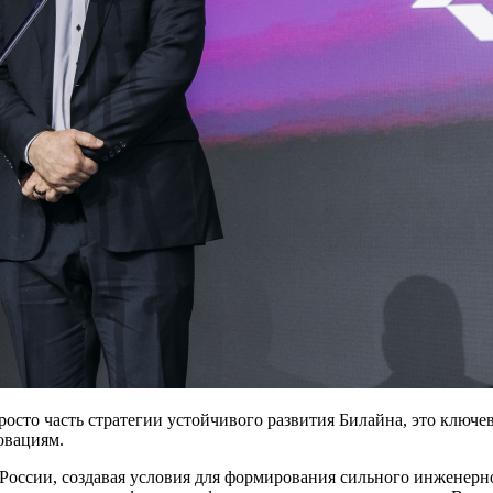
то часть стратегии устойчивого развития Билайна, это ключев
овациям.
 России, создавая условия для формирования сильного инженер