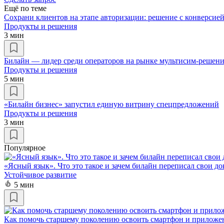
Ещё по теме
Cохрани клиентов на этапе авторизации: решение с конверсие
Продукты и решения
3 мин
Билайн — лидер среди операторов на рынке мультисим-решен
Продукты и решения
5 мин
«Билайн бизнес» запустил единую витрину спецпредложений
Продукты и решения
3 мин
Популярное
«Ясный язык». Что это такое и зачем билайн переписал свои д
Устойчивое развитие
5 мин
Как помочь старшему поколению освоить смартфон и приложе