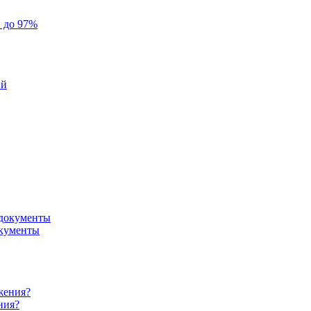
й до 97%
ий
окументы
ния?