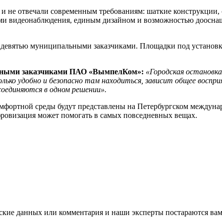
и не отвечали современным требованиям: шаткие конструкции, 
ами видеонаблюдения, единым дизайном и возможностью доосна
 девятью муниципальными заказчиками. Площадки под установку
венными заказчиками ПАО «ВымпелКом»:
«Городская остановка
колько удобно и безопасно там находиться, зависит общее восп
 соединяются в одном решении».
омфортной среды будут представлены на Петербургском междун
ифровизация может помогать в самых повседневных вещах.
ские данных или комментария и наши эксперты постараются вам