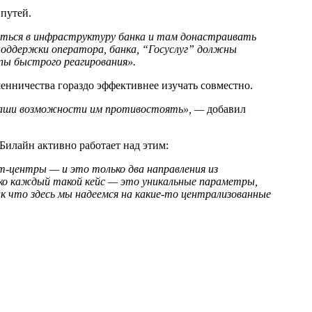
путей.
аться в инфраструктуру банка и там донастраивать
поддержки оператора, банка, “Госуслуг” должны
пы быстрого реагирования».
нничества гораздо эффективнее изучать совместно.
е наши возможности им противостоять», —
добавил
илайн активно работает над этим:
-центры — и это только два направления из
ако каждый такой кейс — это уникальные параметры,
к что здесь мы надеемся на какие-то централизованные