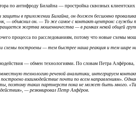
тора по антифроду Билайна — простройка сквозных клиентских 
ры защиты в приложении Билайна, он должен бесшовно провалив
нк, — объяснил он. — То же самое с контакт-центром: службы 
обращается жертва мошенничества — в рамках некой общей груп
его процесса по расследованиям, потому что новые схемы моше
 эти схемы построены — тем быстрее наша реакция и тем шир
одействия — обмен технологиями. По словам Петра Алфёрова, Б
овместную технологию речевой аналитики, интегрируем контакт
 построено взаимодействие почти по всем направлениям». Одн
оты, поэтому таких партнерств пока не может быть много. «Та
одействия», — резюмировал Петр Алфёров.