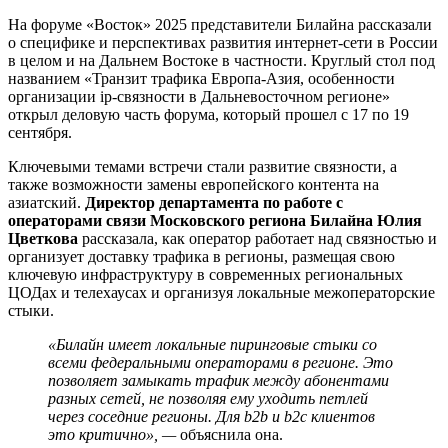
На форуме «Восток» 2025 представители Билайна рассказали
о специфике и перспективах развития интернет-сети в России
в целом и на Дальнем Востоке в частности. Круглый стол под
названием «Транзит трафика Европа-Азия, особенности
организации ip-связности в Дальневосточном регионе»
открыл деловую часть форума, который прошел с 17 по 19
сентября.
Ключевыми темами встречи стали развитие связности, а
также возможности замены европейского контента на
азиатский.
Директор департамента по работе с
операторами связи Московского региона Билайна
Юлия
Цветкова
рассказала, как оператор работает над связностью и
организует доставку трафика в регионы, размещая свою
ключевую инфраструктуру в современных региональных
ЦОДах и телехаусах и организуя локальные межоператорские
стыки.
«Билайн имеет локальные пиринговые стыки со
всеми федеральными операторами в регионе. Это
позволяет замыкать трафик между абонентами
разных сетей, не позволяя ему уходить петлей
через соседние регионы. Для b2b и b2c клиентов
это критично», —
объяснила она.