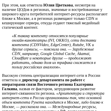
При этом, как отметила
Юлия Цветкова
, несмотря на
наличие ЦОДов в регионах, значимые и востребованные у
широкого круга потребителей интернет-ресурсы располагают
ближе к Москве, а в регионах размещают только CDN и
кеширующие сервера, откуда отдают тяжелый медийный
статический контент.
«К такому контенту относятся популярные
онлайн-кинотеатры (IVI, OKKO), сети доставки
контента (CDNVideo, EdgeCenter), Rutube, VK и
другие сервисы, — пояснила она. — Зарубежные
CDN, например, Google Global Cache, Akamai,
Cloudflare и некоторые другие — продолжают
работать, однако доля их трафика снижается в
пользу российских аналогов».
Высокую степень централизации интернет-сети в России
отметила и
директор департамента по работе с
операторами связи Восточного региона Екатерина
Галкина
, назвав ее фактором, затрудняющим развитие
интернет-связанности региона.
«Архитектура и структура
интернет-сети в России организованы так, что основной
объем контента Рунета находится в Москве, либо близко к
Москве, — рассказала она. — Международные ресурсы,