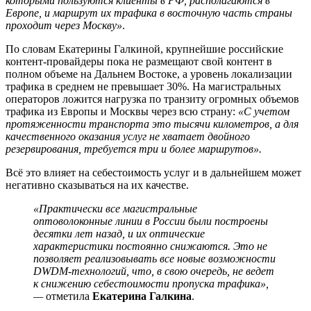
которыми пользуются клиенты в РФ, располагаются в
Европе, и маршрут их трафика в восточную часть страны
проходит через Москву»
.
По словам Екатерины Галкиной, крупнейшие российские
контент-провайдеры пока не размещают свой контент в
полном объеме на Дальнем Востоке, а уровень локализации
трафика в среднем не превышает 30%. На магистральных
операторов ложится нагрузка по транзиту огромных объемов
трафика из Европы и Москвы через всю страну:
«С учетом
протяженности транспорта это тысячи километров, а для
качественного оказания услуг не хватает двойного
резервирования, требуется три и более маршрутов».
Всё это влияет на себестоимость услуг и в дальнейшем может
негативно сказываться на их качестве.
«Практически все магистральные
оптоволоконные линии в России были построены
десятки лет назад, и их оптические
характеристики постоянно снижаются. Это не
позволяет реализовывать все новые возможности
DWDM-технологий, что, в свою очередь, не ведет
к снижению себестоимости пропуска трафика»,
—
отметила
Екатерина Галкина
.