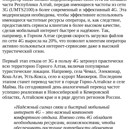
части Республики Алтай, передав имеющиеся частоты из сети
3G (UMTS2100) в более современный и эффективный 4G. Эта
модернизация необходима, чтобы эффективнее использовать
имеющиеся частотные ресурсы оператора, и, как следствие,
предоставлять сервисы клиентам в более высоком качестве,
сделав мобильный интернет быстрее и надёжнее. Так,
например, в Горном Алтае средняя скорость загрузки файлов
по сети 4G выросла на 20%, что позволит клиентам оператора
активно пользоваться интернет-сервисами даже в высокий
туристический сезон.
Первый этап отказа от 3G в пользу 4G затронул практически
всю территорию Горного Алтая, включая популярные
туристические локации. Например, села Чемал, Элекмонар,
Кош-Агач, Усть-Кокса, село и курорт Манжерок. Последним
этапом станет перевод частот в городе Горно-Алтайске и селе
Майма. На сегодняшний день аналогичный перевод частот
успешно реализован в Новосибирской и Кемеровской
областях, Алтайском крае и в ряде других регионов России.
«Надежный сигнал связи и быстрый мобильный
интернет 4G – это важный компонент
комфортного отдыха. Именно сеть 4G обладает
необходимыми ресурсами, возможностями, чтобы
обеспечивать растущие потребности абонентов