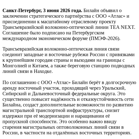
Санкт-Петербург, 3 июня 2026 года.
Билайн объявил о
заключении стратегического партнёрства с ООО «Атлас» и
присоединении к масштабному отраслевому проекту
Трансъевразийской волоконно-оптической линии TEA NEXT.
Соглашение было подписано на Петербургском
международном экономическом форуме (ПМЭФ-2026).
Трансъевразийская волоконно-оптическая линия связи
соединит западные и восточные рубежи России с привязками
к крупнейшим городам страны и выходами на границы с
Монголией и Китаем, а также береговую станцию подводных
линий связи в Находке.
По соглашению с ООО «Атлас» Билайн берёт в долгосрочную
аренду восточный участок, проходящий через Уральский,
Сибирский и Дальневосточный федеральные округа. Это
существенно повысит надёжность и отказоустойчивость сети
Билайна, создаст дополнительные возможности по развитию
магистральной транспортной инфраструктуры, снизит
издержки при её модернизации и наращивании её
пропускной способности. Это особенно важно ввиду
старения магистральных оптоволоконных линий связи в
России, в частности на отдалённых восточных территориях.