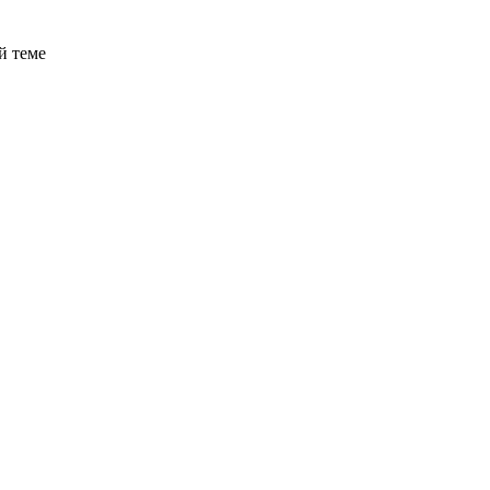
й теме