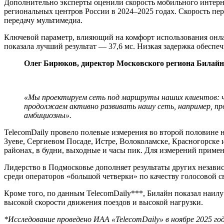
Дополнительно эксперты оценили скорость мобильного интернет
региональных центров России в 2024–2025 годах. Скорость пер
передачу мультимедиа.
Ключевой параметр, влияющий на комфорт использования онлайн
показала лучший результат — 37,6 мс. Низкая задержка обеспе
Олег Бирюков, директор Московского региона Билайн
«Мы проектируем сеть под маршруты наших клиентов: чтоб
продолжаем активно развивать нашу сеть, например, про
амбициозны».
TelecomDaily провело полевые измерения во второй половине 
Зуеве, Сергиевом Посаде, Истре, Волоколамске, Красногорске
районах, в будни, выходные и часы пик. Для измерений применя
Лидерство в Подмосковье дополняет результаты других незави
среди операторов «большой четверки» по качеству голосовой 
Кроме того, по данным TelecomDaily***, Билайн показал наил
высокой скорости движения поездов и высокой нагрузки.
*Исследование проведено ИАА «TelecomDaily» в ноябре 2025 го