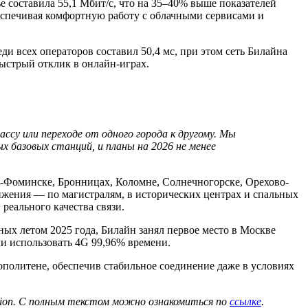
 составила 55,1 Мбит/с, что на 35–40% выше показателей
беспечивая комфортную работу с облачными сервисами и
и всех операторов составил 50,4 мс, при этом сеть Билайна
быстрый отклик в онлайн-играх.
ссу или переходе от одного города к другому. Мы
 базовых станций, и планы на 2026 не менее
о-Фоминске, Бронницах, Коломне, Солнечногорске, Орехово-
ижения — по магистралям, в исторических центрах и спальных
реального качества связи.
х летом 2025 года, Билайн занял первое место в Москве
ли использовать 4G 99,96% времени.
политене, обеспечив стабильное соединение даже в условиях
gation. C полным текстом можно ознакомиться по
ссылке
.