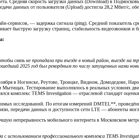
а. Средняя скорость загрузки данных (Download) в Подмосковье
едачи данных от пользователя (Upload) достигла 28,2 Мбит/с, о
-сервисов, — задержка сигнала (ping). Средний показатель сред
чивает быструю загрузку страниц, стабильность видеозвонков и 
а:
ы связь не пропадала при въезде в новый район, выезде на тра
шедший 2025 год был рекордным по числу запущенных нами новых
ноября в Ногинске, Реутове, Троицке, Видном, Домодедове, Нар
 и Мытищах. Тестирование выполнялось в реальных условиях дв
лся комплекс TEMS Investigation — отраслевой стандарт оценки 
симых исследований. По итогам измерений DMTEL**, проведённы
связи, передачи данных и доступности сети LTE — абоненты мог
учшую непрерывность мобильного интернета в Московском метро
да с использованием профессионального комплекса TEMS Investi