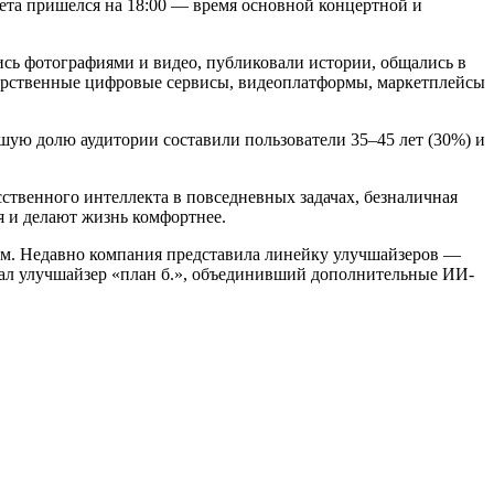
ета пришелся на 18:00 — время основной концертной и
сь фотографиями и видео, публиковали истории, общались в
ударственные цифровые сервисы, видеоплатформы, маркетплейсы
шую долю аудитории составили пользователи 35–45 лет (30%) и
ственного интеллекта в повседневных задачах, безналичная
я и делают жизнь комфортнее.
гам. Недавно компания представила линейку улучшайзеров —
ал улучшайзер «план б.», объединивший дополнительные ИИ-