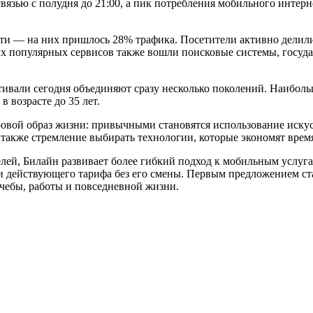
язью с полудня до 21:00, а пик потребления мобильного интерн
ти — на них пришлось 28% трафика. Посетители активно делили
амых популярных сервисов также вошли поисковые системы, гос
стивали сегодня объединяют сразу несколько поколений. Наиболь
 возрасте до 35 лет.
овой образ жизни: привычными становятся использование искус
а также стремление выбирать технологии, которые экономят врем
елей, Билайн развивает более гибкий подход к мобильным услу
 действующего тарифа без его смены. Первым предложением ст
чебы, работы и повседневной жизни.