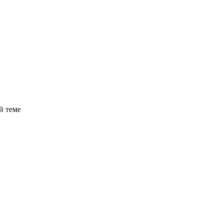
й теме