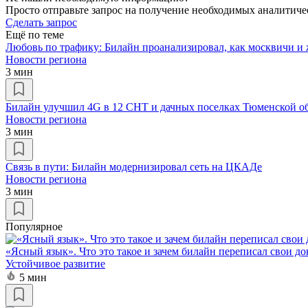
Просто отправьте запрос на получение необходимых аналитиче
Сделать запрос
Ещё по теме
Любовь по трафику: Билайн проанализировал, как москвичи и
Новости региона
3 мин
Билайн улучшил 4G в 12 СНТ и дачных поселках Тюменской о
Новости региона
3 мин
Связь в пути: Билайн модернизировал сеть на ЦКАДе
Новости региона
3 мин
Популярное
«Ясный язык». Что это такое и зачем билайн переписал свои д
Устойчивое развитие
5 мин