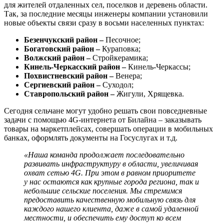
для жителей отдаленных сел, поселков и деревень области.
Так, за последние месяцы инженеры компании установили
новые объекты связи сразу в восьми населенных пунктах:
Безенчукский район –
Песочное;
Богатовский район –
Кураповка;
Волжский район –
Стройкерамика;
Кинель-Черкасский район –
Кинель-Черкассы;
Похвистневский район –
Венера;
Сергиевский район –
Суходол;
Ставропольский район –
Жигули, Хрящевка.
Сегодня сельчане могут удобно решать свои повседневные
задачи с помощью 4G-интернета от Билайна – заказывать
товары на маркетплейсах, совершать операции в мобильных
банках, оформлять документы на Госуслугах и т.д.
«Наша команда продолжает последовательно
развивать инфраструктуру в области, увеличивая
охват сетью 4G. При этом в равном приоритете
у нас остаются как крупные города региона, так и
небольшие сельские поселения. Мы стремимся
предоставить качественную мобильную связь для
каждого нашего клиента, даже в самой удаленной
местности, и обеспечить ему доступ ко всем