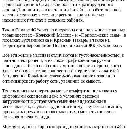
голосовой связи в Самарской области к разгару дачного
сезона. Дополнительные станции Билайна заработали как в
частных секторах в столице региона, так и в малых
населенных пунктах в сельских районах.
Так, в Самаре 4G*-сигнал оператора стал надежнее в садовых
товариществах «Кряжский Массив» и «Приволжские сады», в
поселках Зубчаниновка и Красный Пахарь, а также на
территории Барбошиной Поляны и вблизи ЖК «Кислород».
Все эти жилые массивы отличаются и густонаселенностью, и
плотной застройкой, и высокой трафиковой нагрузкой.
Последнее – было особенно заметно в летний период, когда
здесь резко возрастало количество интернет-пользователей.
Запущенное Билайном телеком-оборудование позволило
оптимизировать работу сети, увеличив ее емкость.
Теперь клиенты оператора могут комфортно пользоваться
цифровыми сервисами даже в условиях высокой
загруженности: устраивать семейные видеозвонки в
мессенджерах, слушать аудиокниги и музыку без зависаний,
проводить время в социальных сетях, смотреть контент в
потоковом режиме и др.
Между тем, оператор расширил доступность скоростного 4G и