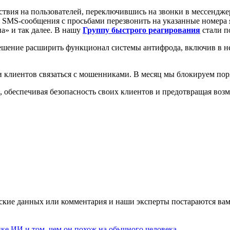
ствия на пользователей, переключившись на звонки в мессендже
SMS-сообщения с просьбами перезвонить на указанные номера я
а» и так далее. В нашу
Группу быстрого реагирования
стали п
ешение расширить функционал системы антифрода, включив в н
клиентов связаться с мошенниками. В месяц мы блокируем поря
, обеспечивая безопасность своих клиентов и предотвращая во
ские данных или комментария и наши эксперты постараются вам
ке ИИ и том, чем он похож на обычного человека