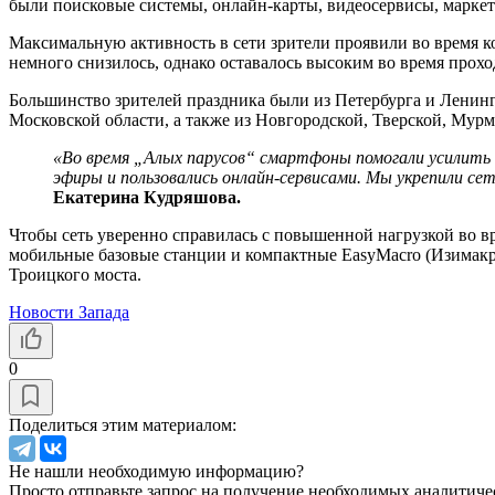
были поисковые системы, онлайн-карты, видеосервисы, марке
Максимальную активность в сети зрители проявили во время к
немного снизилось, однако оставалось высоким во время прохо
Большинство зрителей праздника были из Петербурга и Ленинг
Московской области, а также из Новгородской, Тверской, Мурм
«Во время „Алых парусов“ смартфоны помогали усилить 
эфиры и пользовались онлайн-сервисами. Мы укрепили сет
Екатерина Кудряшова.
Чтобы сеть уверенно справилась с повышенной нагрузкой во в
мобильные базовые станции и компактные EasyMacro (Изимакро
Троицкого моста.
Новости Запада
0
Поделиться этим материалом:
Не нашли необходимую информацию?
Просто отправьте запрос на получение необходимых аналитиче