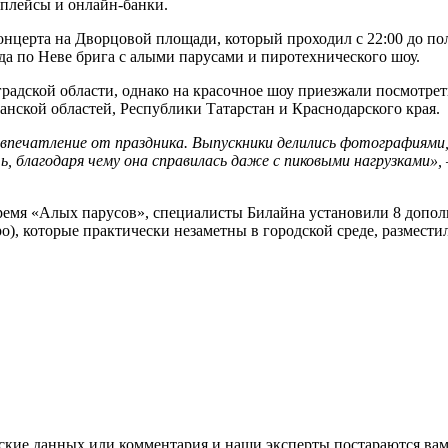
тплейсы и онлайн-банки.
онцерта на Дворцовой площади, который проходил с 22:00 до по
да по Неве брига с алыми парусами и пиротехнического шоу.
радской области, однако на красочное шоу приезжали посмотрет
анской областей, Республики Татарстан и Краснодарского края.
впечатление от праздника. Выпускники делились фотографиями,
ь, благодаря чему она справилась даже с пиковыми нагрузками»,
ремя «Алых парусов», специалисты Билайна установили 8 допол
), которые практически незаметны в городской среде, размест
ские данных или комментария и наши эксперты постараются вам