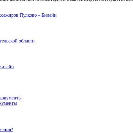
ссажиров Пулково – Билайн
гельской области
 Билайн
окументы