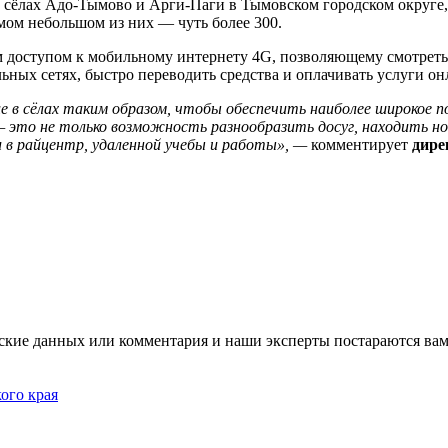
 сёлах Адо-Тымово и Арги-Паги в Тымовском городском округе,
амом небольшом из них — чуть более 300.
доступом к мобильному интернету 4G, позволяющему смотреть 
льных сетях, быстро переводить средства и оплачивать услуги о
 в сёлах таким образом, чтобы обеспечить наиболее широкое 
это не только возможность разнообразить досуг, находить новы
и в райцентр, удаленной учебы и работы», —
комментирует
дире
ские данных или комментария и наши эксперты постараются вам
ого края