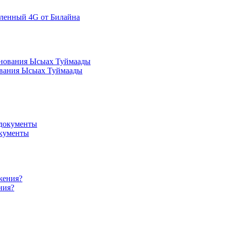
иленный 4G от Билайна
нования Ысыах Туймаады
окументы
ния?