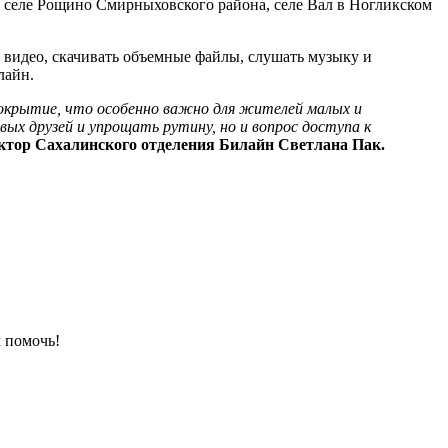
 селе Рощино Смирныховского района, селе Вал в Ногликском
видео, скачивать объемные файлы, слушать музыку и
нлайн.
покрытие, что особенно важно для жителей малых и
х друзей и упрощать рутину, но и вопрос доступа к
ктор Сахалинского отделения Билайн Светлана Пак.
 помочь!