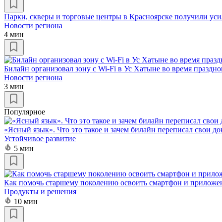
Парки, скверы и торговые центры в Красноярске получили ус
Новости региона
4 мин
Билайн организовал зону с Wi-Fi в Ус Хатыне во время празд
Новости региона
3 мин
Популярное
«Ясный язык». Что это такое и зачем билайн переписал свои д
Устойчивое развитие
5 мин
Как помочь старшему поколению освоить смартфон и приложе
Продукты и решения
10 мин