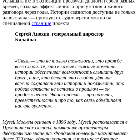
услышать их: в экспозиции прозвучат диалоги героев разных
времён, создавая эффект личного присутствия и живого
разговора через годы. Истории связистов доступны не только
на выставке — прослушать аудиоверсии можно на
специальной
странице
проекта.
Сергей Анохин, генеральный директор
Билайна:
«Связь — это не только технологии, это прежде
всего люди. Те, кто в самые сложные моменты
истории обеспечивал возможность слышать друг
друга, и те, кто делает это сегодня. Для нас
важно сохранять эти истории и показывать, что
подвиг связиста не остался в прошлом — он
продолжается. Этот проект — про память,
преемственность и про то, как связь объединяет
нас вне времени».
Музей Москвы основан в 1896 году. Музей располагается в
Провиантских складах, памятнике архитектуры
федерального значения. Фондовая коллекция насчитывает
более 929 тыс. единиц хранения, в том числе богатое