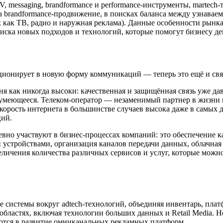
 TV, messaging, brandformance и performance-инструменты, marte
brandformance-продвижение, в поисках баланса между узнаваемо
 как ТВ, радио и наружная реклама). Данные особенности рынка
оиска новых подходов и технологий, которые помогут бизнесу д
ионирует в новую форму коммуникаций — теперь это ещё и связ
я как никогда высоки: качественная и защищённая связь уже да
азумеющееся. Телеком-оператор — незаменимый партнер в жизни и
скорость интернета в большинстве случаев высока даже в самых 
ций.
евно участвуют в бизнес-процессах компаний: это обеспечение 
 устройствами, организация каналов передачи данных, облачная
личения количества различных сервисов и услуг, которые можно
 системы вокруг adtech-технологий, объединяя инвентарь, пла
областях, включая технологии больших данных и Retail Media. Н
аются в развитие омниканальных рекламных платформ.