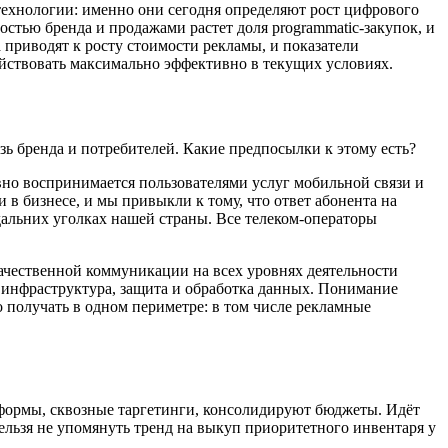
ch-технологии: именно они сегодня определяют рост цифрового
стью бренда и продажами растет доля programmatic-закупок, и
 приводят к росту стоимости рекламы, и показатели
ействовать максимально эффективно в текущих условиях.
ь бренда и потребителей. Какие предпосылки к этому есть?
вно воспринимается пользователями услуг мобильной связи и
 в бизнесе, и мы привыкли к тому, что ответ абонента на
дальних уголках нашей страны. Все телеком-операторы
качественной коммуникации на всех уровнях деятельности
 инфраструктура, защита и обработка данных. Понимание
 получать в одном периметре: в том числе рекламные
тформы, сквозные таргетинги, консолидируют бюджеты. Идёт
ельзя не упомянуть тренд на выкуп приоритетного инвентаря у