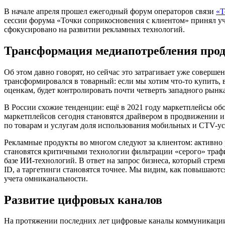
В начале апреля прошел ежегодный форум операторов связи
«Т
сессии форума «Точки соприкосновения с клиентом» принял у
сфокусировано на развитии рекламных технологий.
Трансформация медиапотребления про
Об этом давно говорят, но сейчас это затрагивает уже совер
трансформировался в товарный: если мы хотим что-то купить, 
оценкам, будет контролировать почти четверть западного рынк
В России схожие тенденции: ещё в 2021 году маркетплейсы об
маркетплейсов сегодня становятся драйвером в продвижении и
по товарам и услугам доля использования мобильных и CTV-ус
Рекламные продукты во многом следуют за клиентом: активно 
становятся критичными технологии фильтрации «серого» траф
базе ИИ-технологий. В ответ на запрос бизнеса, который стре
ID, а таргетинги становятся точнее. Мы видим, как повышаютс
учета омниканальности.
Развитие цифровых каналов
На протяжении последних лет цифровые каналы коммуникации 