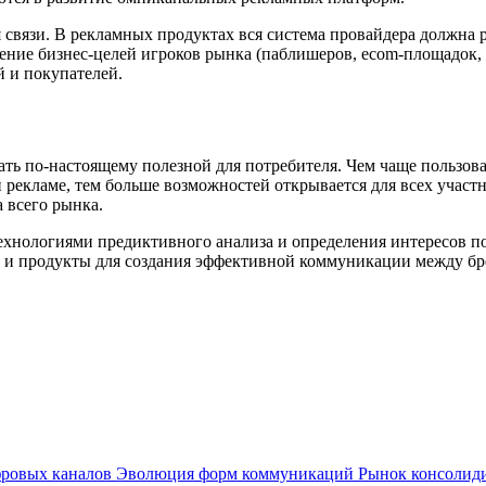
 связи. В рекламных продуктах вся система провайдера должна
ение бизнес-целей игроков рынка (паблишеров, ecom-площадок, м
й и покупателей.
ть по-настоящему полезной для потребителя. Чем чаще пользоват
 рекламе, тем больше возможностей открывается для всех участ
 всего рынка.
ехнологиями предиктивного анализа и определения интересов п
и и продукты для создания эффективной коммуникации между бр
фровых каналов
Эволюция форм коммуникаций
Рынок консолид