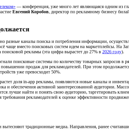
елеком»
— конференция, уже много лет являющаяся одним из г
частие
Евгений Коробов
, директор по рекламному бизнесу била
должается
шенно разные каналы поиска и потребления информации, осущест
всё чаще вместо поисковых систем идем на маркетплейсы. На За
а поисковой рекламы (эта цифра вырастет до 27% в
2026 году
).
огнали поисковые системы по количеству товарных запросов в р
 повышении продаж для рекламодателей. При этом продолжается
тройств уже превосходит 50%.
растет доля in-app рекламы, появляются новые каналы и инвент
ика и обеспечения активной заинтересованной аудитории. Масс
мится лучше найти и понять свою аудиторию, таргетировать клие
я требования рекламодателей к оценке эффективности продвижен
вытесняют традиционные медиа. Направления, ранее считавшие