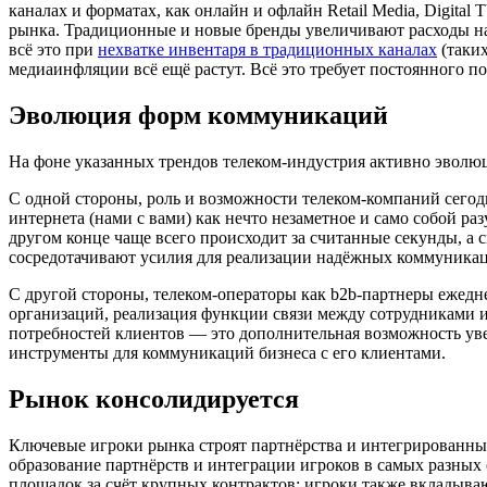
каналах и форматах, как онлайн и офлайн Retail Media, Digital
рынка. Традиционные и новые бренды увеличивают расходы на 
всё это при
​​нехватке инвентаря в традиционных каналах
(таких
медиаинфляции всё ещё растут. Всё это требует постоянного п
Эволюция форм коммуникаций
На фоне указанных трендов телеком-индустрия активно эволюц
С одной стороны, роль и возможности телеком-компаний сегодн
интернета (нами с вами) как нечто незаметное и само собой р
другом конце чаще всего происходит за считанные секунды, а 
сосредотачивают усилия для реализации надёжных коммуника
С другой стороны, телеком-операторы как b2b-партнеры ежедн
организаций, реализация функции связи между сотрудниками и
потребностей клиентов — это дополнительная возможность уве
инструменты для коммуникаций бизнеса с его клиентами.
Рынок консолидируется
Ключевые игроки рынка строят партнёрства и интегрированные
образование партнёрств и интеграции игроков в самых разных 
площадок за счёт крупных контрактов; игроки также вкладыв