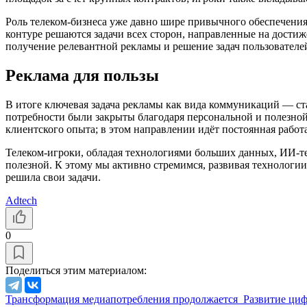
Роль телеком-бизнеса уже давно шире привычного обеспечения
контуре решаются задачи всех сторон, направленные на достиж
получение релевантной рекламы и решение задач пользователе
Реклама для пользы
В итоге ключевая задача рекламы как вида коммуникаций — ста
потребности были закрыты благодаря персональной и полезной
клиентского опыта; в этом направлении идёт постоянная работа
Телеком-игроки, обладая технологиями больших данных, ИИ-т
полезной. К этому мы активно стремимся, развивая технологи
решила свои задачи.
Adtech
0
Поделиться этим материалом:
Трансформация медиапотребления продолжается
Развитие ци