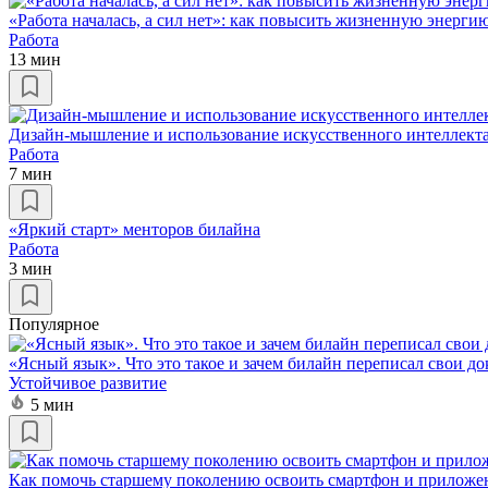
«Работа началась, а сил нет»: как повысить жизненную энерги
Работа
13 мин
Дизайн-мышление и использование искусственного интеллекта
Работа
7 мин
«Яркий старт» менторов билайна
Работа
3 мин
Популярное
«Ясный язык». Что это такое и зачем билайн переписал свои д
Устойчивое развитие
5 мин
Как помочь старшему поколению освоить смартфон и приложе