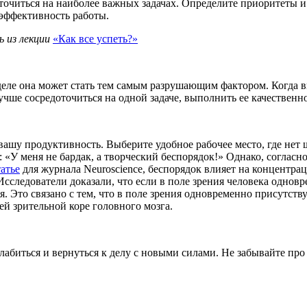
точиться на наиболее важных задачах. Определите приоритеты и
 эффективность работы.
 из лекции
«Как все успеть?»
деле она может стать тем самым разрушающим фактором. Когда 
учше сосредоточиться на одной задаче, выполнить ее качественн
ашу продуктивность. Выберите удобное рабочее место, где нет
«У меня не бардак, а творческий беспорядок!» Однако, согласн
татье
для журнала Neuroscience, беспорядок влияет на концентр
 Исследователи доказали, что если в поле зрения человека одно
. Это связано с тем, что в поле зрения одновременно присутств
й зрительной коре головного мозга.
лабиться и вернуться к делу с новыми силами. Не забывайте про