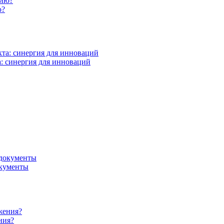
ю?
: синергия для инноваций
окументы
ния?