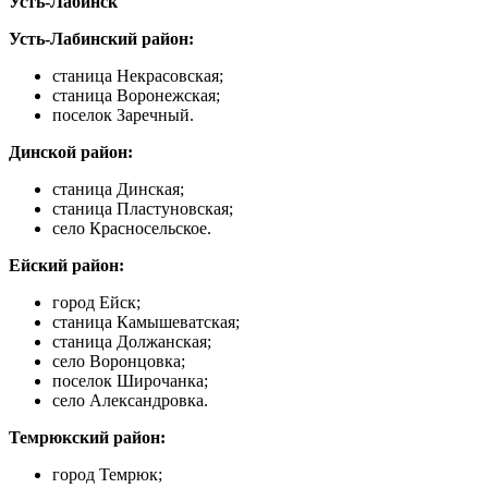
Усть-Лабинск
Усть-Лабинский район:
станица Некрасовская;
станица Воронежская;
поселок Заречный.
Динской район:
станица Динская;
станица Пластуновская;
село Красносельское.
Ейский район:
город Ейск;
станица Камышеватская;
станица Должанская;
село Воронцовка;
поселок Широчанка;
село Александровка.
Темрюкский район:
город Темрюк;