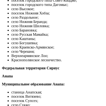
поселок городского типа Совет-Квадже;
поселок городского типа Дагомыс;
село Высокое;
поселок Нижняя Хобза;
село Раздольное;
село Нижняя Беранда;
село Нижняя Шиловка;
село Барановка;
село Русская Мамайка;
село Каштаны;
село Богушевка;
село Краевско-Армянское;
село Черешня;
Верхнеармянское Лоо;
Краснополянское лесничество.
Федеральная территория Сириус
Анапа
Муниципальное образование Анапа:
станица Анапская;
поселок Витязево;
поселок Супсех;
село Сукко;