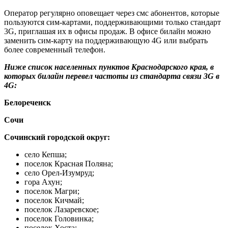
Оператор регулярно оповещает через смс абонентов, которые
пользуются сим-картами, поддерживающими только стандарт
3G, приглашая их в офисы продаж. В офисе билайн можно
заменить сим-карту на поддерживающую 4G или выбрать
более современный телефон.
Ниже список населенных пунктов Краснодарского края, в
которых билайн перевел частоты из стандарта связи 3G в
4G:
Белореченск
Сочи
Сочинский городской округ:
село Кепша;
поселок Красная Поляна;
село Орел-Изумруд;
гора Ахун;
поселок Магри;
поселок Кичмай;
поселок Лазаревское;
поселок Головинка;
поселок Хоста;