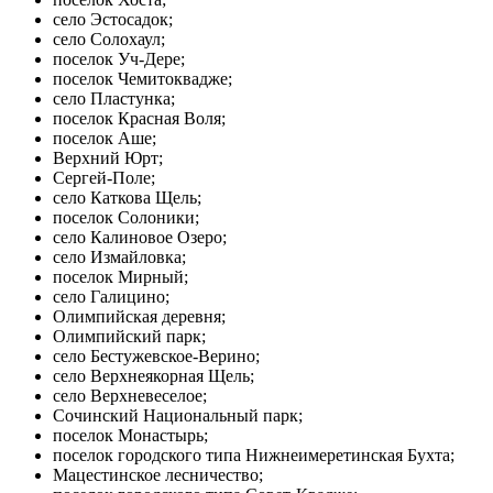
село Эстосадок;
село Солохаул;
поселок Уч-Дере;
поселок Чемитоквадже;
село Пластунка;
поселок Красная Воля;
поселок Аше;
Верхний Юрт;
Сергей-Поле;
село Каткова Щель;
поселок Солоники;
село Калиновое Озеро;
село Измайловка;
поселок Мирный;
село Галицино;
Олимпийская деревня;
Олимпийский парк;
село Бестужевское-Верино;
село Верхнеякорная Щель;
село Верхневеселое;
Сочинский Национальный парк;
поселок Монастырь;
поселок городского типа Нижнеимеретинская Бухта;
Мацестинское лесничество;