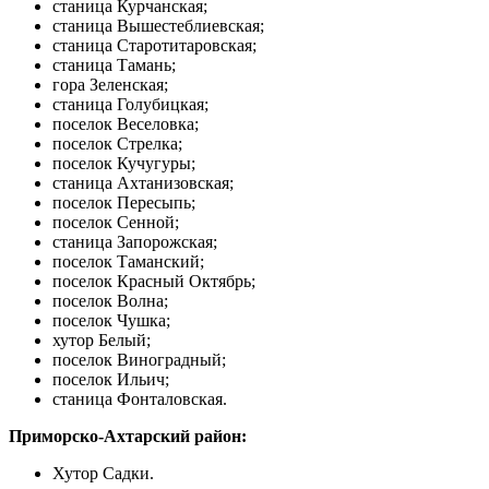
станица Курчанская;
станица Вышестеблиевская;
станица Старотитаровская;
станица Тамань;
гора Зеленская;
станица Голубицкая;
поселок Веселовка;
поселок Стрелка;
поселок Кучугуры;
станица Ахтанизовская;
поселок Пересыпь;
поселок Сенной;
станица Запорожская;
поселок Таманский;
поселок Красный Октябрь;
поселок Волна;
поселок Чушка;
хутор Белый;
поселок Виноградный;
поселок Ильич;
станица Фонталовская.
Приморско-Ахтарский район:
Хутор Садки.