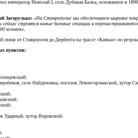
тил император Николай I, село Дубовая Балка, основанное в 18
й Загорулько:
«На Ставрополье мы обеспечиваем широкое пок
ты сейчас строятся новые базовые станции и перенастраиваютс
00 человек».
ой связи от Ставрополя до Дербента на трассе «Кавказ» по рез
ых пунктов:
оспицевский;
обоков, село Найденовка, поселок Левоегорлыкский, хутор См
ский;
ковский;
ский;
к Ударный, хутор Воровский;
;