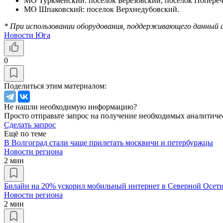
МО Туркменский: поселок Березовский, поселок Попере
МО Шпаковский: поселок Верхнедубовский.
* При использовании оборудования, поддер
живающего данный 
Новости Юга
0
Поделиться этим материалом:
Не нашли необходимую информацию?
Просто отправьте запрос на получение необходимых аналитиче
Сделать запрос
Ещё по теме
В Волгоград стали чаще прилетать москвичи и петербуржцы
Новости региона
2 мин
Билайн на 20% ускорил мобильный интернет в Северной Осет
Новости региона
2 мин