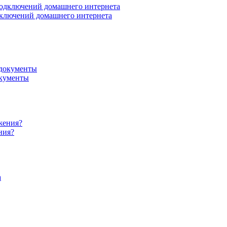
дключений домашнего интернета
окументы
ния?