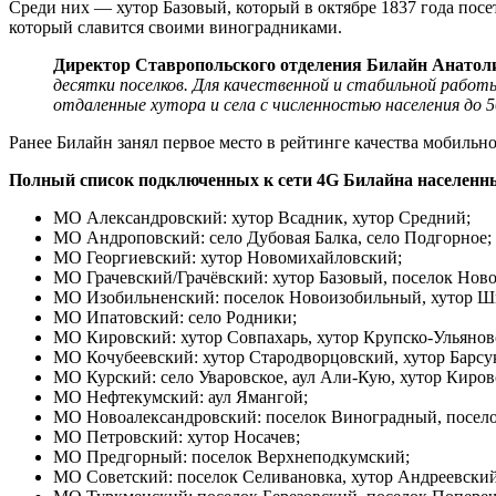
Среди них — хутор Базовый, который в октябре 1837 года посе
который славится своими виноградниками.
Директор Ставропольского отделения Билайн Анатоли
десятки поселков. Для качественной и стабильной рабо
отдаленные хутора и села с численностью населения до 5
Ранее Билайн занял первое место в рейтинге качества мобильн
Полный список подключенных к сети 4G Билайна населенн
МО Александровский: хутор Всадник, хутор Средний;
МО Андроповский: село Дубовая Балка, село Подгорное;
МО Георгиевский: хутор Новомихайловский;
МО Грачевский/Грачёвский: хутор Базовый, поселок Нов
МО Изобильненский: поселок Новоизобильный, хутор Шир
МО Ипатовский: село Родники;
МО Кировский: хутор Совпахарь, хутор Крупско-Ульянов
МО Кочубеевский: хутор Стародворцовский, хутор Барсу
МО Курский: село Уваровское, аул Али-Кую, хутор Киров
МО Нефтекумский: аул Ямангой;
МО Новоалександровский: поселок Виноградный, посело
МО Петровский: хутор Носачев;
МО Предгорный: поселок Верхнеподкумский;
МО Советский: поселок Селивановка, хутор Андреевский