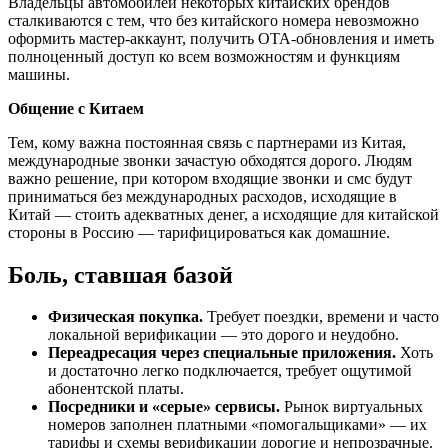
Владельцы автомобилей некоторых китайских брендов
сталкиваются с тем, что без китайского номера невозможно
оформить мастер-аккаунт, получить OTA-обновления и иметь
полноценный доступ ко всем возможностям и функциям
машины.
Общение с Китаем
Тем, кому важна постоянная связь с партнерами из Китая,
международные звонки зачастую обходятся дорого. Людям
важно решение, при котором входящие звонки и смс будут
приниматься без международных расходов, исходящие в
Китай — стоить адекватных денег, а исходящие для китайской
стороны в Россию — тарифицироваться как домашние.
Боль, ставшая базой
Физическая покупка.
Требует поездки, времени и часто
локальной верификации — это дорого и неудобно.
Переадресация через специальные приложения.
Хоть
и достаточно легко подключается, требует ощутимой
абонентской платы.
Посредники и «серые» сервисы.
Рынок виртуальных
номеров заполнен платными «помогальщиками» — их
тарифы и схемы верификации дорогие и непрозрачные.