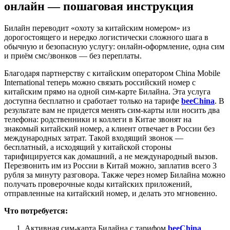
онлайн — пошаговая инструкция
Билайн переводит «охоту за китайским номером» из
дорогостоящего и нередко логистически сложного шага в
обычную и безопасную услугу: онлайн-оформление, одна сим
и приём смс/звонков — без переплаты.
Благодаря партнерству с китайским оператором China Mobile
International теперь можно связать российский номер с
китайским прямо на одной сим-карте Билайна. Эта услуга
доступна бесплатно и сработает только на тарифе
beeChina
. В
результате вам не придется менять сим-карты или носить два
телефона: родственники и коллеги в Китае звонят на
знакомый китайский номер, а клиент отвечает в России без
международных затрат. Такой входящий звонок —
бесплатный, а исходящий у китайской стороны
тарифицируется как домашний, а не международный вызов.
Перезвонить им из России в Китай можно, заплатив всего 3
рубля за минуту разговора. Также через номер Билайна можно
получать проверочные коды китайских приложений,
отправленные на китайский номер, и делать это мгновенно.
Что потребуется:
Активная сим-карта Билайна с тарифом
beeChina
.