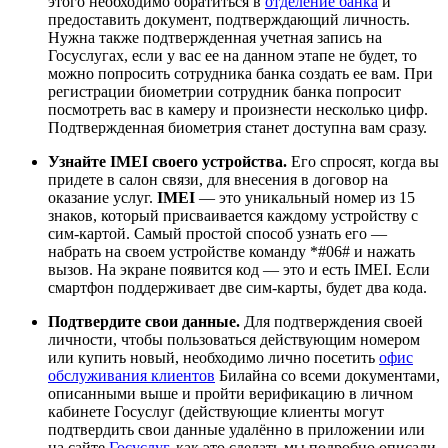
этого необходимо обратиться в
отделение банка
и
предоставить документ, подтверждающий личность.
Нужна также подтвержденная учетная запись на
Госуслугах, если у вас ее на данном этапе не будет, то
можно попросить сотрудника банка создать ее вам. При
регистрации биометрии сотрудник банка попросит
посмотреть вас в камеру и произнести несколько цифр.
Подтвержденная биометрия станет доступна вам сразу.
Узнайте IMEI своего устройства.
Его спросят, когда вы
придете в салон связи, для внесения в договор на
оказание услуг.
IMEI
— это уникальный номер из 15
знаков, который присваивается каждому устройству с
сим‑картой. Самый простой способ узнать его —
набрать на своем устройстве команду *#06# и нажать
вызов. На экране появится код — это и есть IMEI. Если
смартфон поддерживает две сим-карты, будет два кода.
Подтвердите свои данные
.
Для подтверждения своей
личности, чтобы пользоваться действующим номером
или купить новый, необходимо лично посетить
офис
обслуживания клиентов
Билайна со всеми документами,
описанными выше и пройти верификацию в личном
кабинете Госуслуг (действующие клиенты могут
подтвердить свои данные удалённо в приложении или
на сайте
Госуслуг
, как это сделать мы подробно описали