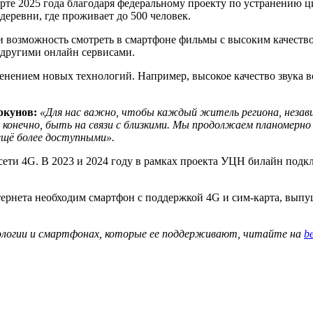
рте 2025 года благодаря федеральному проекту по устранению ц
ревни, где проживает до 500 человек.
 возможность смотреть в смартфоне фильмы с высоким качеством
 другими онлайн сервисами.
енением новых технологий. Например, высокое качество звука в
ркунов:
«Для нас важно, чтобы каждый житель региона, незав
и, конечно, быть на связи с близкими. Мы продолжаем планомер
ещё более доступными».
ети 4G. В 2023 и 2024 году в рамках проекта УЦН билайн подк
ернета необходим смартфон с поддержкой 4G и сим-карта, выпущ
хнологии и смартфонах, которые ее поддерживают, читайте на
be