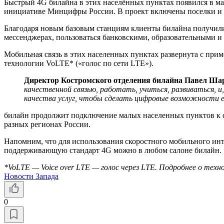
Быстрый 4G билайна в этих населённых пунктах появился в ма
инициативе Минцифры России. В проект включены поселки и де
Благодаря новым базовым станциям клиенты билайна получили
мессенджерах, пользоваться банковскими, образовательными и
Мобильная связь в этих населенных пунктах развернута с прим
технологии VoLTE* («голос по сети LTE»).
Директор Костромского отделения билайна Павел Ша
качественной связью, работать, учиться, развиваться, 
качества услуг, чтобы сделать цифровые возможности 
билайн продолжит подключение малых населенных пунктов к с
разных регионах России.
Напомним, что для использования скоростного мобильного инт
поддерживающую стандарт 4G можно в любом салоне билайн.
*VoLTE — Voice over LTE — голос через LTE. Подробнее о те
Новости Запада
0