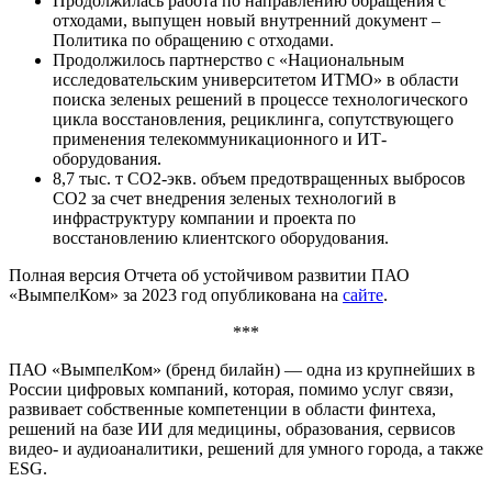
Продолжилась работа по направлению обращения с
отходами, выпущен новый внутренний документ –
Политика по обращению с отходами.
Продолжилось партнерство с «Национальным
исследовательским университетом ИТМО» в области
поиска зеленых решений в процессе технологического
цикла восстановления, рециклинга, сопутствующего
применения телекоммуникационного и ИТ-
оборудования.
8,7 тыс. т CO2-экв. объем предотвращенных выбросов
CO2 за счет внедрения зеленых технологий в
инфраструктуру компании и проекта по
восстановлению клиентского оборудования.
Полная версия Отчета об устойчивом развитии ПАО
«ВымпелКом» за 2023 год опубликована на
сайте
.
***
ПАО «ВымпелКом» (бренд билайн) — одна из крупнейших в
России цифровых компаний, которая, помимо услуг связи,
развивает собственные компетенции в области финтеха,
решений на базе ИИ для медицины, образования, сервисов
видео- и аудиоаналитики, решений для умного города, а также
ESG.