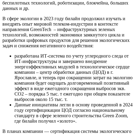
беспилотных технологий, роботизации, блокчейна, больших
данных и др.
В сфере экологии в 2023 году билайн продолжил изучать и
внедрять опыт мировой телеком-индустрии в контексте
направления GreenTech – инфраструктурных зеленых
технологий, возможностей экономики замкнутого цикла и
разработки цифровых продуктов для решения экологических
задач и снижения негативного воздействия:
разработана ИТ-система по учету углеродного следа от
ИТ-инфраструктуры и завершено внедрение
энергоэффективных модулей в технологическое сердце
компании – центр обработки данных (ЦОД) в г.
Ярославле, и теперь при сокращении затрат на экологию
компания будет ощущать долговременный позитивный
эффект в виде ежегодного сокращения выбросов экв.
СО2 – порядка 5 тыс. т ежегодно при общем показателе
выбросов около 15 тыс. т.
Данные инициативы легли в основу проведенной в 2024
году сертифицикации ЦОД согласно национальному
стандарту в сфере зеленого строительства Green Zoom,
где билайн получил «золото».
В планах компании — сертификация системы экологического