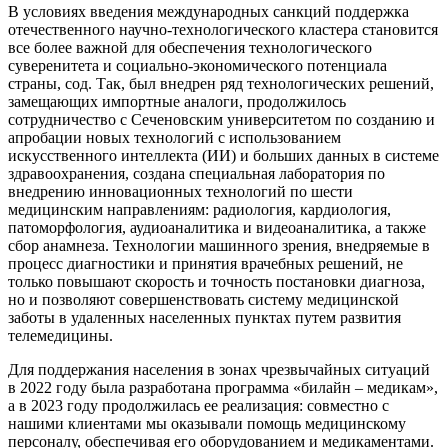
В условиях введения международных санкций поддержка
отечественного научно-технологического кластера становится
все более важной для обеспечения технологического
суверенитета и социально-экономического потенциала
страны, сод. Так, был внедрен ряд технологических решений,
замещающих импортные аналоги, продолжилось
сотрудничество с Сеченовским университетом по созданию и
апробации новых технологий с использованием
искусственного интеллекта (ИИ) и больших данных в системе
здравоохранения, создана специальная лаборатория по
внедрению инновационных технологий по шести
медицинским направлениям: радиология, кардиология,
патоморфология, аудиоаналитика и видеоаналитика, а также
сбор анамнеза. Технологии машинного зрения, внедряемые в
процесс диагностики и принятия врачебных решений, не
только повышают скорость и точность постановки диагноза,
но и позволяют совершенствовать систему медицинской
заботы в удаленных населенных пунктах путем развития
телемедицины.
Для поддержания населения в зонах чрезвычайных ситуаций
в 2022 году была разработана программа «билайн – медикам»,
а в 2023 году продолжилась ее реализация: совместно с
нашими клиентами мы оказывали помощь медицинскому
персоналу, обеспечивая его оборудованием и медикаментами.