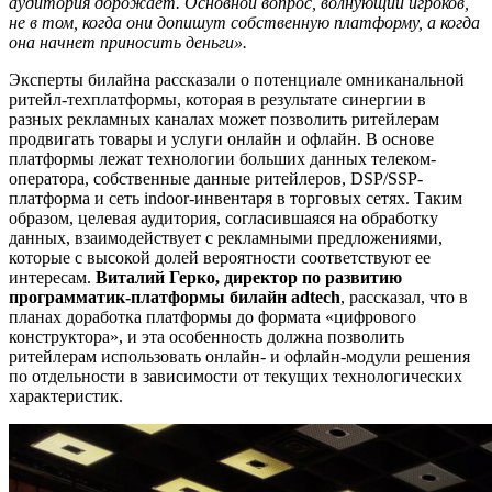
аудитория дорожает. Основной вопрос, волнующий игроков,
не в том, когда они допишут собственную платформу, а когда
она начнет приносить деньги».
Эксперты билайна рассказали о потенциале омниканальной
ритейл-техплатформы, которая в результате синергии в
разных рекламных каналах может позволить ритейлерам
продвигать товары и услуги онлайн и офлайн. В основе
платформы лежат технологии больших данных телеком-
оператора, собственные данные ритейлеров, DSP/SSP-
платформа и сеть indoor-инвентаря в торговых сетях. Таким
образом, целевая аудитория, согласившаяся на обработку
данных, взаимодействует с рекламными предложениями,
которые с высокой долей вероятности соответствуют ее
интересам.
Виталий Герко, директор по развитию
программатик-платформы билайн adtech
, рассказал, что в
планах доработка платформы до формата «цифрового
конструктора», и эта особенность должна позволить
ритейлерам использовать онлайн- и офлайн-модули решения
по отдельности в зависимости от текущих технологических
характеристик.