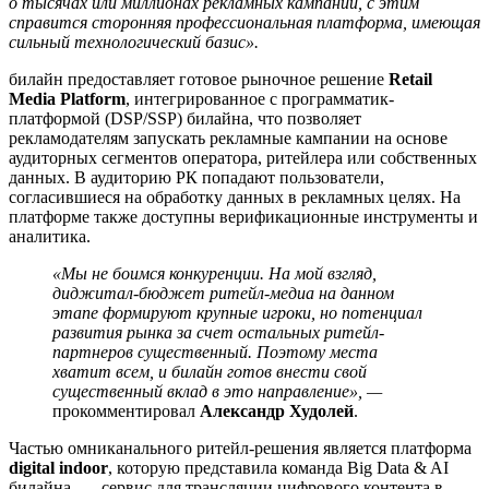
о тысячах или миллионах рекламных кампаний, с этим
справится сторонняя профессиональная платформа, имеющая
сильный технологический базис».
билайн предоставляет готовое рыночное решение
Retail
Media Platform
, интегрированное с программатик-
платформой (DSP/SSP) билайна, что позволяет
рекламодателям запускать рекламные кампании на основе
аудиторных сегментов оператора, ритейлера или собственных
данных. В аудиторию РК попадают пользователи,
согласившиеся на обработку данных в рекламных целях. На
платформе также доступны верификационные инструменты и
аналитика.
«Мы не боимся конкуренции. На мой взгляд,
диджитал-бюджет ритейл-медиа на данном
этапе формируют крупные игроки, но потенциал
развития рынка за счет остальных ритейл-
партнеров существенный. Поэтому места
хватит всем, и билайн готов внести свой
существенный вклад в это направление», —
прокомментировал
Александр Худолей
.
Частью омниканального ритейл-решения является платформа
digital indoor
, которую представила команда Big Data & AI
билайна, — сервис для трансляции цифрового контента в