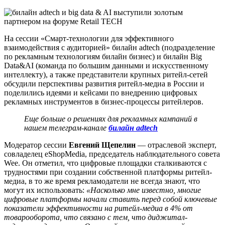
На сессии «Смарт-технологии для эффективного
взаимодействия с аудиторией» билайн adtech (подразделение
по рекламным технологиям билайн бизнес) и билайн Big
Data&AI (команда по большим данными и искусственному
интеллекту), а также представители крупных ритейл-сетей
обсудили перспективы развития ритейл-медиа в России и
поделились идеями и кейсами по внедрению цифровых
рекламных инструментов в бизнес-процессы ритейлеров.
Еще больше о решениях
для рекламных кампаний в
нашем телеграм-канале
билайн adtech
Модератор сессии
Евгений Щепелин
— отраслевой эксперт,
совладелец eShopMedia, председатель наблюдательного совета
Wee. Он отметил, что цифровые площадки сталкиваются с
трудностями при создании собственной платформы ритейл-
медиа, в то же время рекламодатели не всегда знают, что
могут их использовать:
«Насколько мне известно, многие
цифровые платформы начали ставить перед собой ключевые
показатели эффективности на ритейл-медиа в 4% от
товарооборота, что связано с тем, что диджитал-