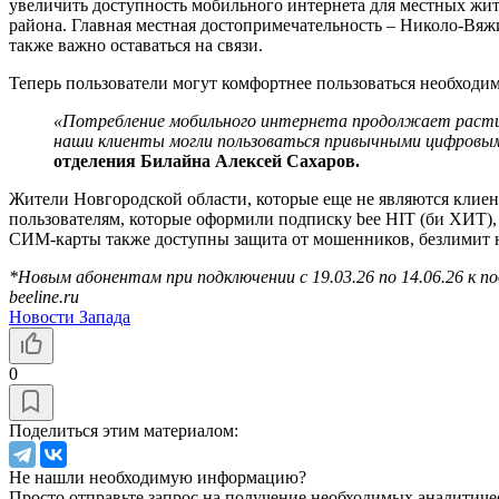
увеличить доступность мобильного интернета для местных жит
района. Главная местная достопримечательность – Николо-Вя
также важно оставаться на связи.
Теперь пользователи могут комфортнее пользоваться необходим
«Потребление мобильного интернета продолжает расти, 
наши клиенты могли пользоваться привычными цифровыми 
отделения Билайна Алексей Сахаров.
Жители Новгородской области, которые еще не являются клиент
пользователям, которые оформили подписку bee HIT (би ХИТ), 
СИМ-карты также доступны защита от мошенников, безлимит н
*Новым абонентам при подключении с 19.03.26 по 14.06.26 к п
beeline.ru
Новости Запада
0
Поделиться этим материалом:
Не нашли необходимую информацию?
Просто отправьте запрос на получение необходимых аналитиче