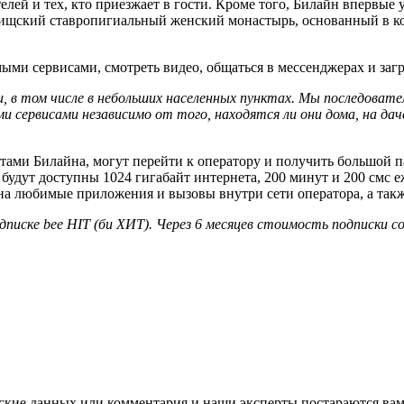
елей и тех, кто приезжает в гости. Кроме того, Билайн впервы
жищский ставропигиальный женский монастырь, основанный в к
ыми сервисами, смотреть видео, общаться в мессенджерах и загр
в том числе в небольших населенных пунктах. Мы последовател
сервисами независимо от того, находятся ли они дома, на дач
ами Билайна, могут перейти к оператору и получить большой па
будут доступны 1024 гигабайт интернета, 200 минут и 200 смс е
а любимые приложения и вызовы внутри сети оператора, а такж
одписке bee HIT (би ХИТ). Через 6 месяцев стоимость подписки 
ские данных или комментария и наши эксперты постараются вам