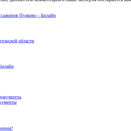
ссажиров Пулково – Билайн
гельской области
 Билайн
окументы