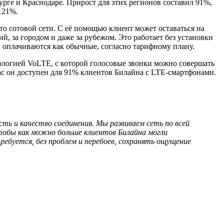
рге и Краснодаре. Прирост для этих регионов составил 91%,
121%.
сто сотовой сети. С её помощью клиент может оставаться на
й, за городом и даже за рубежом. Это работает без установки
 оплачиваются как обычные, согласно тарифному плану.
нологией VoLTE, с которой голосовые звонки можно совершать
ас он доступен для 91% клиентов Билайна с LTE-смартфонами.
ть и качество соединения. Мы развиваем сеть по всей
тобы как можно больше клиентов Билайна могли
ебуется, без проблем и перебоев, сохранять ощущение