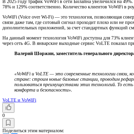
В 2025 году трафик VoWiFi в сети Билайна увеличился на 49%.
78% и 129% соответственно. Количество клиентов VoWiFi в роу
VoWiFi (Voice over Wi-Fi) — это технология, позволяющая сове
связи даже там, где сотовый сигнал проходит плохо или не про
дополнительных приложений, за счет стандартных функций с
На данный момент технология VoWiFi доступна для 73% клиент
через сеть 4G. В январские выходные сервис VoLTE показал п
Валерий Шоржин, заместитель генерального директора
«VoWiFi и VoLTE — это современные технологии связи, 
стране: строим новые базовые станции, проводим рефа
пользоваться преимуществами этих технологий. То есть 
комфорта и безопасности».
VoLTE и VoWiFi
0
Поделиться этим материалом: