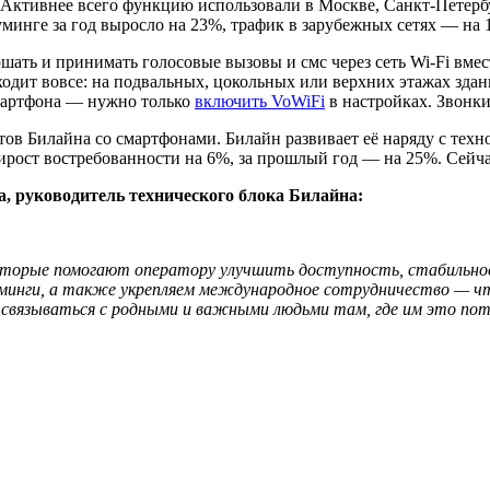
 Активнее всего функцию использовали в Москве, Санкт-Петербу
минге за год выросло на 23%, трафик в зарубежных сетях — на 
ршать и принимать голосовые вызовы и смс через сеть Wi-Fi вме
ходит вовсе: на подвальных, цокольных или верхних этажах здани
мартфона — нужно только
включить VoWiFi
в настройках. Звонки
ов Билайна со смартфонами. Билайн развивает её наряду с тех
рирост востребованности на 6%, за прошлый год — на 25%. Сейч
, руководитель технического блока Билайна:
которые помогают оператору улучшить доступность, стабильнос
рминги, а также укрепляем международное сотрудничество — ч
связываться с родными и важными людьми там, где им это потр