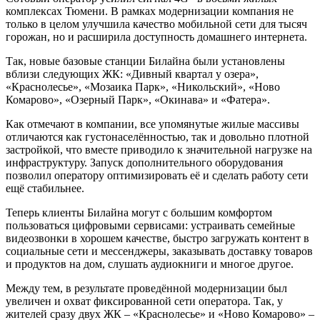
комплексах Тюмени. В рамках модернизации компания не
только в целом улучшила качество мобильной сети для тысяч
горожан, но и расширила доступность домашнего интернета.
Так, новые базовые станции Билайна были установлены
вблизи следующих ЖК: «Дивный квартал у озера»,
«Краснолесье», «Мозаика Парк», «Никольский», «Ново
Комарово», «Озерный Парк», «Окинава» и «Фатера».
Как отмечают в компании, все упомянутые жилые массивы
отличаются как густонаселённостью, так и довольно плотной
застройкой, что вместе приводило к значительной нагрузке на
инфраструктуру. Запуск дополнительного оборудования
позволил оператору оптимизировать её и сделать работу сети
ещё стабильнее.
Теперь клиенты Билайна могут с большим комфортом
пользоваться цифровыми сервисами: устраивать семейные
видеозвонки в хорошем качестве, быстро загружать контент в
социальные сети и мессенджеры, заказывать доставку товаров
и продуктов на дом, слушать аудиокниги и многое другое.
Между тем, в результате проведённой модернизации был
увеличен и охват фиксированной сети оператора. Так, у
жителей сразу двух ЖК – «Краснолесье» и «Ново Комарово» –