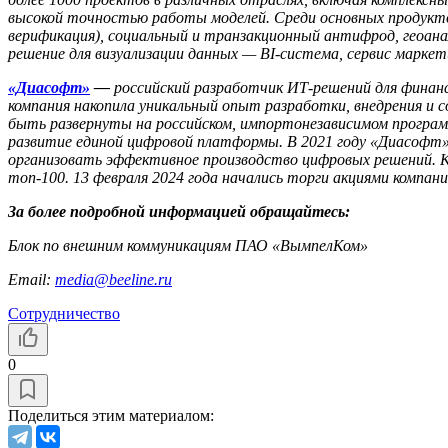
высокой точностью работы моделей. Среди основных продуктов
верификация), социальный и транзакционный антифрод, геоанал
решение для визуализации данных — BI-система, сервис марке
«Диасофт»
—
российский разработчик ИТ-решений для финансов
компания накопила уникальный опыт разработки, внедрения и
быть развернуты на российском, импортонезависимом програм
развитие единой цифровой платформы. В 2021 году «Диасофт» 
организовать эффективное производство цифровых решений. Кли
топ-100. 13 февраля 2024 года начались торги акциями компа
За более подробной информацией обращайтесь:
Блок по внешним коммуникациям ПАО «ВымпелКом»
Email:
media@beeline.ru
Сотрудничество
0
Поделиться этим материалом: