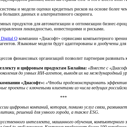
истемы и модели оценки кредитных рисков на основе более чем
за больших данных и альтернативного скоринга.
ммных продуктов для автоматизации и оптимизации бизнес-проц
 управления ликвидностью, инвестициями и рисками.
Digital Q
компании «Диасофт» сервисами компьютерного зрения 
гентов. Языковые модели будут адаптированы и дообучены для г
оцессов финансовых организаций позволит партнерам развивать
теллекту и цифровым продуктам Билайна:
«Вместе с «Диасоф
коления до умных ИИ-агентов, выводя их на международный ур
и компании «Диасофт»:
«Чтобы продемонстрировать эффективн
ные проекты с ключевыми клиентами из числа ведущих российск
***
оссии цифровых компаний, которая, помимо услуг связи, развива
алитики, решений для умного города, а также ESG.
усственного интеллекта, машинного обучения, компьютерного зр
ые (end-to-end) решения. Компания предлагает более 100 коробо