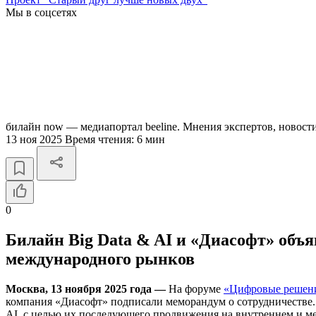
Мы в соцсетях
билайн now — медиапортал beeline. Мнения экспертов, новост
13 ноя 2025
Время чтения:
6 мин
0
Билайн Big Data & AI и «Диасофт» объя
международного рынков
Москва, 13 ноября 2025 года —
На форуме
«Цифровые решен
компания «Диасофт» подписали меморандум о сотрудничестве
AI, с целью их последующего продвижения на внутреннем и 