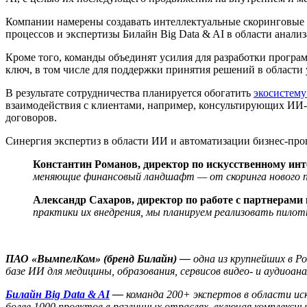
Компании намерены создавать интеллектуальные скоринговые с
процессов и экспертизы Билайн Big Data & AI в области анали
Кроме того, команды объединят усилия для разработки програ
ключ, в том числе для поддержки принятия решений в области
В результате сотрудничества планируется обогатить
экосистему 
взаимодействия с клиентами, например, консультирующих ИИ-а
договоров.
Синергия экспертиз в области ИИ и автоматизации бизнес-пр
Константин Романов, директор по искусственному ин
меняющие финансовый ландшафт — от скоринга нового по
Александр Сахаров, директор по работе с партнерам
практики их внедрения, мы планируем реализовать пилот
ПАО «ВымпелКом» (бренд Билайн) —
одна из крупнейших в Р
базе ИИ для медицины, образования, сервисов видео- и аудиоан
Билайн Big Data & AI
—
команда 200+ экспертов в области иск
более 1000 проектов в различных отраслях, включая комплексн