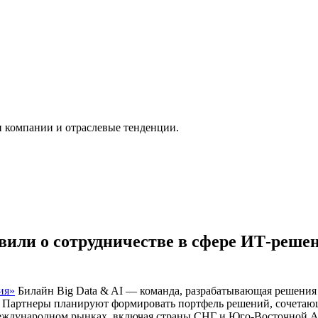
и компании и отраслевые тенденции.
вили о сотрудничестве в сфере ИТ-решен
ия»
Билайн Big Data & AI — команда, разрабатывающая решения 
. Партнеры планируют формировать портфель решений, сочета
международном рынках, включая страны СНГ и Юго-Восточной А