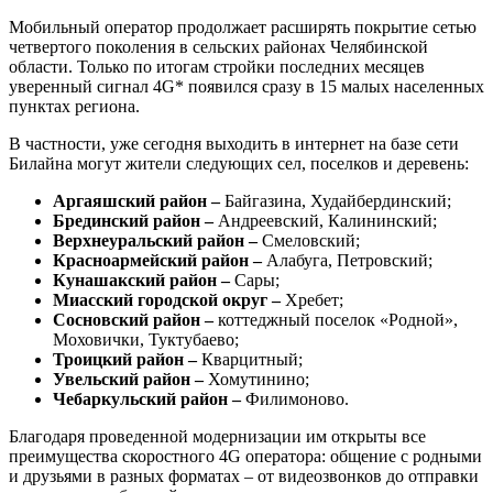
Мобильный оператор продолжает расширять покрытие сетью
четвертого поколения в сельских районах Челябинской
области. Только по итогам стройки последних месяцев
уверенный сигнал 4G* появился сразу в 15 малых населенных
пунктах региона.
В частности, уже сегодня выходить в интернет на базе сети
Билайна могут жители следующих сел, поселков и деревень:
Аргаяшский район –
Байгазина, Худайбердинский;
Брединский район –
Андреевский, Калининский;
Верхнеуральский район –
Смеловский;
Красноармейский район –
Алабуга, Петровский;
Кунашакский район –
Сары;
Миасский городской округ –
Хребет;
Сосновский район –
коттеджный поселок «Родной»,
Моховички, Туктубаево;
Троицкий район –
Кварцитный;
Увельский район –
Хомутинино;
Чебаркульский район –
Филимоново.
Благодаря проведенной модернизации им открыты все
преимущества скоростного 4G оператора: общение с родными
и друзьями в разных форматах – от видеозвонков до отправки