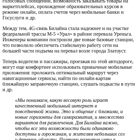
голосовых сообщений, возможность заказывать товары на
маркетплейсах, прохождение образовательных курсов в
режиме онлайн, оплата счетов через мобильные банки и
Госуслуги и др.
Между тем, 4G-связь Билайна стала надежнее и на участке
федеральной трассы М-5 «Урал» в районе перевала Уреньга.
Инженеры компании построили две новые базовые станции,
что позволило обеспечить стабильную работу сети на
большей части подъема на перевал возле города Златоуст.
Теперь водители и пассажиры, проезжая по этой автодороге,
могут еще комфортнее использовать привычные мобильные
приложения: проложить оптимальный маршрут через
навигационные сервисы, найти по онлайн-картам
ближайшую заправочную станцию, слушать подкасты в пути
и др.
«Мы понимаем, какую весомую роль играет
качественный мобильный интернет в
повседневной жизни. Это и общение с близкими, и
новые горизонты для саморазвития, и множество
вариантов для развлечения. Для Билайна важно,
чтобы все эти возможности были одинаково
доступны и горожанам, и жителям небольших сел
и деревень области. Поэтому развитие сети в