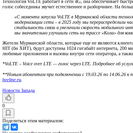
Технология VoLTE работает в сети 4G, она обеспечивает быстрое
голос собеседника звучит естественнее и разборчивее. На бо
«С момента запуска VoLTE в Мурманской области технол
модернизации сети – в 2025 году мы перераспределили 
стабильность связи и увеличили скорость мобильного инт
мы значительно улучшили сеть на трассе «Кола» для ко
Жители Мурманской области, которые еще не являются клиента
HIT (би ХИТ), будут доступны 1024 гигабайт интернета, 200 м
любимые приложения и вызовы внутри сети оператора, а также
*VoLTE – Voice over LTE — голос через LTE. Подробнее об услу
**Новым абонентам при подключении с 19.03.26 по 14.06.26 к 
beeline.ru
.
Новости Запада
0
Поделиться этим материалом: