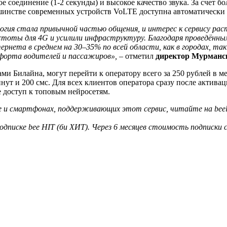
 соединение (1-2 секунды) и высокое качество звука. За счет бо
льшинстве современных устройств VoLTE доступна автоматическ
огия стала привычной частью общения, и интерес к сервису ра
частоты для 4G и усилили инфраструктуру. Благодаря проведённ
ернета в среднем на 30–35% по всей области, как в городах, та
мфорта водителей и пассажиров», –
отметил
директор Мурманск
ми Билайна, могут перейти к оператору всего за 250 рублей в 
инут и 200 смс. Для всех клиентов оператора сразу после акти
 доступ к топовым нейросетям.
ге и смартфонах, поддерживающих этот сервис, читайте на beeli
подписке bee HIT (би ХИТ). Через 6 месяцев стоимость подписки