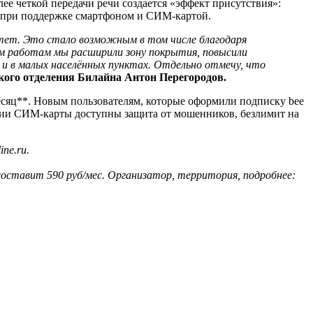
лее четкой передачи речи создается «эффект присутствия»:
и при поддержке смартфоном и СИМ-картой.
стет. Это стало возможным в том числе благодаря
ым работам мы расширили зону покрытия, повысили
к и в малых населённых пунктах. Отдельно отмечу, что
ого отделения Билайна Антон Перегородов.
месяц**. Новым пользователям, которые оформили подписку bee
вации СИМ-карты доступны защита от мошенников, безлимит на
ne.ru.
 составит 590 руб/мес. Организатор, территория, подробнее: