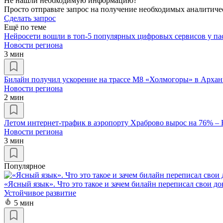
Не нашли необходимую информацию?
Просто отправьте запрос на получение необходимых аналитиче
Сделать запрос
Ещё по теме
Нейросети вошли в топ-5 популярных цифровых сервисов у па
Новости региона
3 мин
Билайн получил ускорение на трассе М8 «Холмогоры» в Архан
Новости региона
2 мин
Летом интернет-трафик в аэропорту Храброво вырос на 76% –
Новости региона
3 мин
Популярное
«Ясный язык». Что это такое и зачем билайн переписал свои д
Устойчивое развитие
5 мин