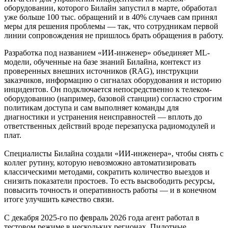
оборудовании, которого Билайн запустил в марте, обработал
уже больше 100 тыс. обращений и в 40% случаев сам принял
меры для решения проблемы — так, что сотрудникам первой
линии сопровождения не пришлось брать обращения в работу.
Разработка под названием «ИИ-инженер» объединяет ML-
модели, обученные на базе знаний Билайна, контекст из
проверенных внешних источников (RAG), инструкции
заказчиков, информацию о сигналах оборудования и историю
инцидентов. Он подключается непосредственно к телеком-
оборудованию (например, базовой станции) согласно строгим
политикам доступа и сам выполняет команды для
диагностики и устранения неисправностей — вплоть до
ответственных действий вроде перезапуска радиомодулей и
плат.
Специалисты Билайна создали «ИИ-инженера», чтобы снять с
коллег рутину, которую невозможно автоматизировать
классическими методами, сократить количество выездов и
снизить показатели простоев. То есть высвободить ресурсы,
повысить точность и оперативность работы — и в конечном
итоге улучшить качество связи.
С декабря 2025-го по февраль 2026 года агент работал в
тестовом режиме в нескольких регионах. Пилотные