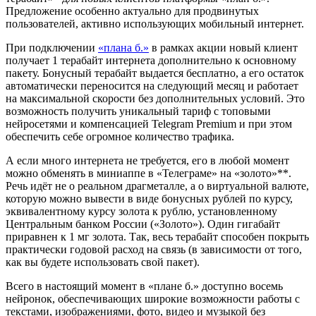
Предложение особенно актуально для продвинутых
пользователей, активно использующих мобильный интернет.
При подключении
«плана б.»
в рамках акции новый клиент
получает 1 терабайт интернета дополнительно к основному
пакету. Бонусный терабайт выдается бесплатно, а его остаток
автоматически переносится на следующий месяц и работает
на максимальной скорости без дополнительных условий. Это
возможность получить уникальный тариф с топовыми
нейросетями и компенсацией Telegram Premium и при этом
обеспечить себе огромное количество трафика.
А если много интернета не требуется, его в любой момент
можно обменять в миниаппе в «Телеграме» на «золото»**.
Речь идёт не о реальном драгметалле, а о виртуальной валюте,
которую можно вывести в виде бонусных рублей по курсу,
эквивалентному курсу золота к рублю, установленному
Центральным банком России («Золото»). Один гигабайт
приравнен к 1 мг золота. Так, весь терабайт способен покрыть
практически годовой расход на связь (в зависимости от того,
как вы будете использовать свой пакет).
Всего в настоящий момент в «плане б.» доступно восемь
нейронок, обеспечивающих широкие возможности работы с
текстами, изображениями, фото, видео и музыкой без