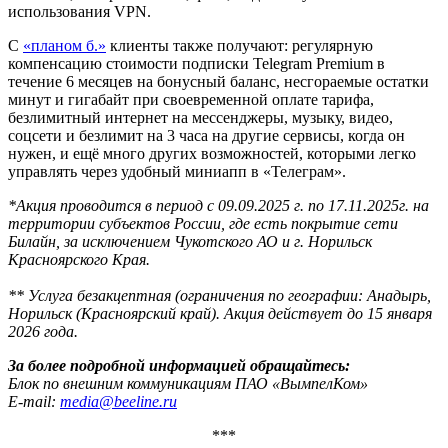
использования VPN.
С
«планом б.»
клиенты также получают: регулярную
компенсацию стоимости подписки Telegram Premium в
течение 6 месяцев на бонусный баланс, несгораемые остатки
минут и гигабайт при своевременной оплате тарифа,
безлимитный интернет на мессенджеры, музыку, видео,
соцсети и безлимит на 3 часа на другие сервисы, когда он
нужен, и ещё много других возможностей, которыми легко
управлять через удобный миниапп в «Телеграм».
*Акция проводится в период с 09.09.2025 г. по 17.11.2025г. на
территории субъектов России, где есть покрытие сети
Билайн, за исключением Чукотского АО и г. Норильск
Красноярского Края.
** Услуга безакцептная (ограничения по географии: Анадырь,
Норильск (Красноярский край). Акция действует до 15 января
2026 года.
За более подробной информацией обращайтесь:
Блок по внешним коммуникациям ПАО «ВымпелКом»
E-mail:
media@beeline.ru
***